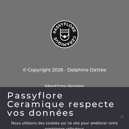
© Copyright 2026 - Delphine Dattée
Mentions légales
Passyflore
Ceramique respecte
Conditions Générales de Vente
vos données
Règlement interieur
Nous utilisons des cookies sur ce site pour améliorer votre
expérience utilisateur.